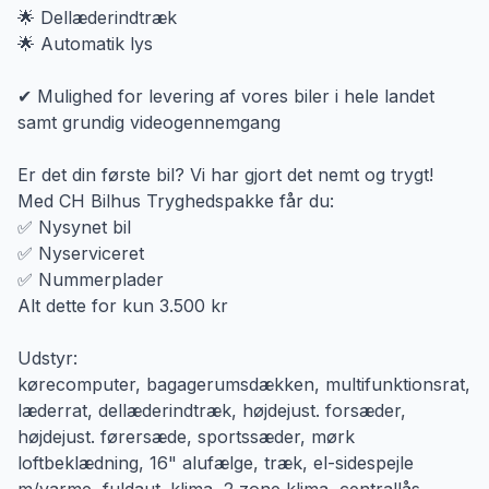
🌟 Dellæderindtræk
🌟 Automatik lys
✔ Mulighed for levering af vores biler i hele landet
samt grundig videogennemgang
Er det din første bil? Vi har gjort det nemt og trygt!
Med CH Bilhus Tryghedspakke får du:
✅ Nysynet bil
✅ Nyserviceret
✅ Nummerplader
Alt dette for kun 3.500 kr
Udstyr:
kørecomputer, bagagerumsdækken, multifunktionsrat,
læderrat, dellæderindtræk, højdejust. forsæder,
højdejust. førersæde, sportssæder, mørk
loftbeklædning, 16" alufælge, træk, el-sidespejle
m/varme, fuldaut. klima, 2 zone klima, centrallås,