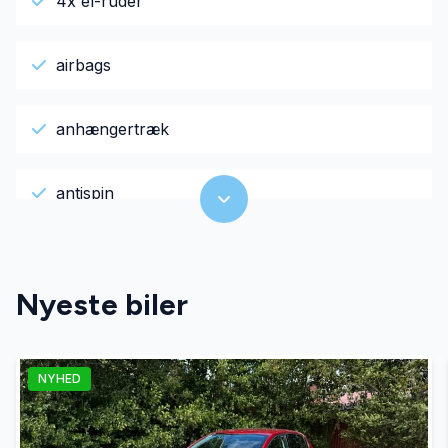
4x el-ruder
airbags
anhængertræk
antispin
Automatisk lys
Nyeste biler
Automatisk start/stop
NYHED
AUX tilslutning