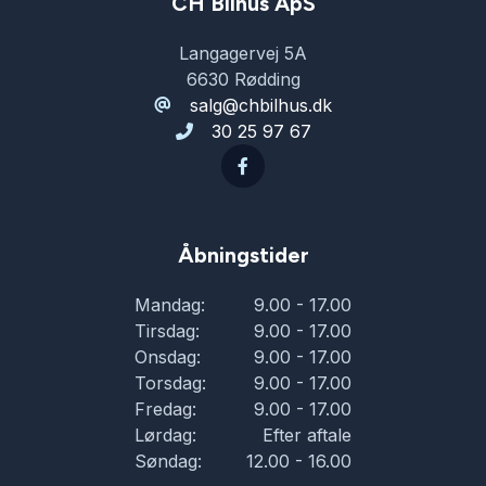
Regnsensor
CH Bilhus ApS
Langagervej 5A
sportssæder
6630 Rødding
salg@chbilhus.dk
30 25 97 67
stemmebetjening
sædevarme
Åbningstider
udvendig temperaturmåler
Mandag:
9.00 - 17.00
Tirsdag:
9.00 - 17.00
USB-A tilslutning
Onsdag:
9.00 - 17.00
Torsdag:
9.00 - 17.00
Fredag:
9.00 - 17.00
Lørdag:
Efter aftale
Søndag:
12.00 - 16.00