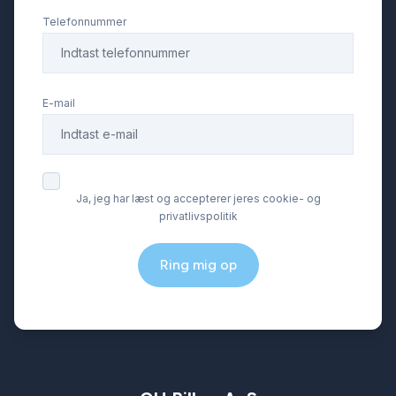
læderrat
Telefonnummer
multifunktionsrat
E-mail
musikstreaming via Bluetooth
mørk loftbeklædning
Ja, jeg har læst og accepterer jeres cookie- og
privatlivspolitik
navigation
Ring mig op
parkeringssensor (bag)
parkeringssensor (for)