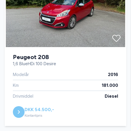
bagagerumsdækken
centrallås
dellæder
Peugeot 208
dæktryksmåler
1,6 BlueHDi 100 Desire
Modelår
2016
el-spejle med varme
Km
181.000
ESP
Drivmiddel
Diesel
DKK 54.500,-
fartpilot
Kontantpris