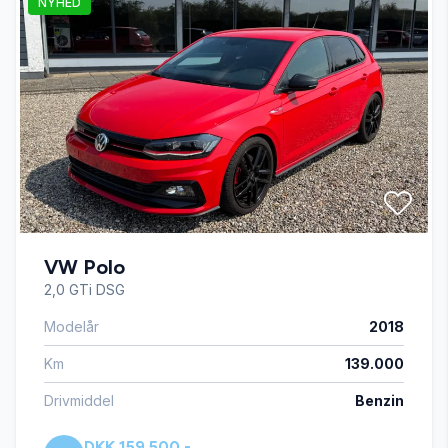
NYHED
automatisk nedblændeligt bakspejl
Automatisk start/stop
AUX tilslutning
centrallås
VW Polo
dæktryksmåler
2,0 GTi DSG
Modelår
2018
el-spejle med varme
Km
139.000
ESP
Drivmiddel
Benzin
DKK 159.500,-