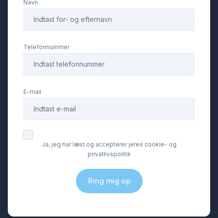
Navn
ISOFIX
keyless go
Telefonnummer
kørecomputer
E-mail
LED baglygter
LED kørelys
Ja, jeg har læst og accepterer jeres cookie- og
privatlivspolitik
lygtevasker
Ring mig op
læderindtræk