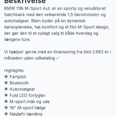
Beskrivelse
BMW 118i M-Sport Aut. er en sporty og veludstyret
hatchback med den velkørende 1,5 benzinmotor og
automatgear. Bilen byder på en dynamisk
køreoplevelse, høj komfort og et flot M-Sport design,
der gør den til et oplagt valg til både hverdag og
længere ture.
Vi hjælper gerne med en finansering fra blot 2.663 kr i
måneden uden udbetaling ✅
Highlights:
🌟 Fartpilot
🌟 Bluetooth
🌟 Automatgear
🌟 Fuld LED forlygter
🌟 M-sport inde og ude
🌟 18" M-sport fælge
🌟 Nøglefri tænding