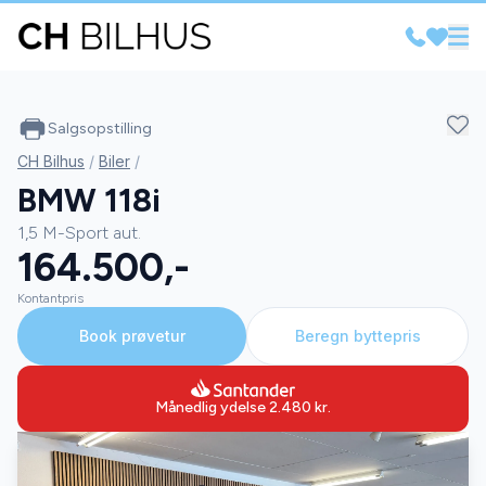
Salgsopstilling
CH Bilhus
/
Biler
/
BMW 118i
1,5 M-Sport aut.
164.500,-
Kontantpris
Book prøvetur
Beregn byttepris
Månedlig ydelse
2.480
kr.