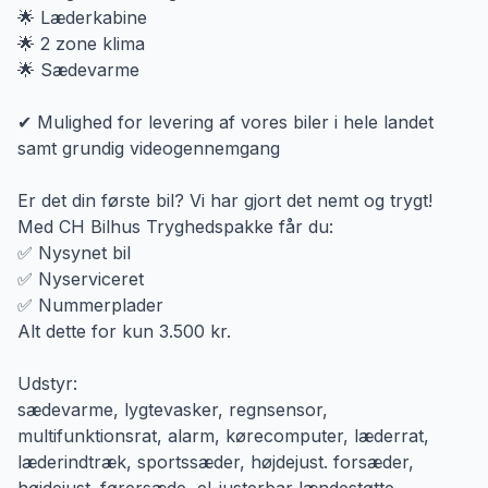
🌟 Læderkabine
🌟 2 zone klima
🌟 Sædevarme
✔ Mulighed for levering af vores biler i hele landet
samt grundig videogennemgang
Er det din første bil? Vi har gjort det nemt og trygt!
Med CH Bilhus Tryghedspakke får du:
✅ Nysynet bil
✅ Nyserviceret
✅ Nummerplader
Alt dette for kun 3.500 kr.
Udstyr:
sædevarme, lygtevasker, regnsensor,
multifunktionsrat, alarm, kørecomputer, læderrat,
læderindtræk, sportssæder, højdejust. forsæder,
højdejust. førersæde, el-justerbar lændestøtte,