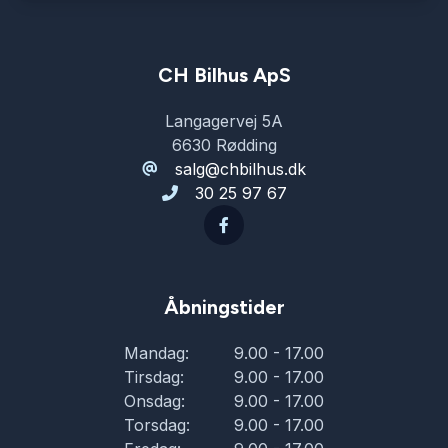
læderrat
lændestøtte (justerbar)
CH Bilhus ApS
Langagervej 5A
multifunktionsrat
6630 Rødding
salg@chbilhus.dk
30 25 97 67
musikstreaming via Bluetooth
mørk loftbeklædning
Åbningstider
parkeringssensor (bag)
Mandag:
9.00 - 17.00
Tirsdag:
9.00 - 17.00
Regnsensor
Onsdag:
9.00 - 17.00
Torsdag:
9.00 - 17.00