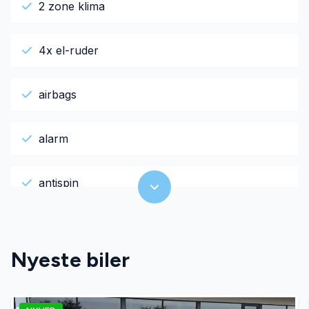
2 zone klima
4x el-ruder
airbags
alarm
antispin
automatgear
Nyeste biler
Automatisk lys